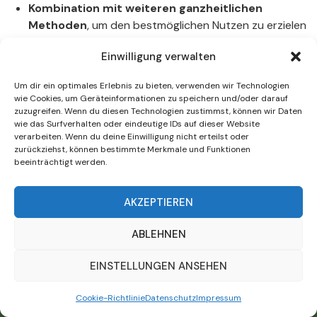
Kombination mit weiteren ganzheitlichen
Methoden
, um den bestmöglichen Nutzen zu erzielen
Flexible Terminvereinbarung
, auch für Fernsitzungen
Einwilligung verwalten
Um dir ein optimales Erlebnis zu bieten, verwenden wir Technologien
wie Cookies, um Geräteinformationen zu speichern und/oder darauf
zuzugreifen. Wenn du diesen Technologien zustimmst, können wir Daten
wie das Surfverhalten oder eindeutige IDs auf dieser Website
Impressum
verarbeiten. Wenn du deine Einwilligung nicht erteilst oder
zurückziehst, können bestimmte Merkmale und Funktionen
Kontakt
beeinträchtigt werden.
Datenschutz
AKZEPTIEREN
Auf der Körnerwiese 8 , 60322 Frankfurt
ABLEHNEN
069-61995285
EINSTELLUNGEN ANSEHEN
Cookie-Richtlinie
Datenschutz
Impressum